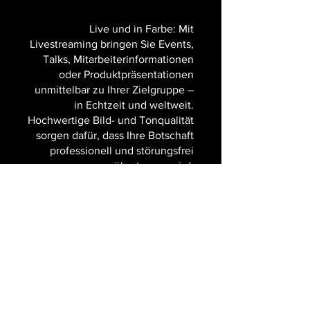
Live und in Farbe: Mit
Livestreaming bringen Sie Events,
Talks, Mitarbeiterinformationen
oder Produktpräsentationen
unmittelbar zu Ihrer Zielgruppe –
in Echtzeit und weltweit.
Hochwertige Bild- und Tonqualität
sorgen dafür, dass Ihre Botschaft
professionell und störungsfrei
übertragen wird.
WERKSBILD übernimmt die
komplette technische und
redaktionelle Betreuung Ihres
Streaming Events – von der
Planung über die Realisierung vor
Ort und bei Bedarf auch bis zur
interaktiven Einbindung Ihrer
Zuschauerinnen und Zuschauer.